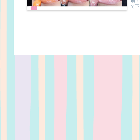
場！
て下