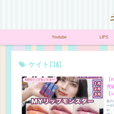
Youtube
LIPS
ケイト口紅
【
KATEリップモンスター
突
【s
あの
ーが
や、